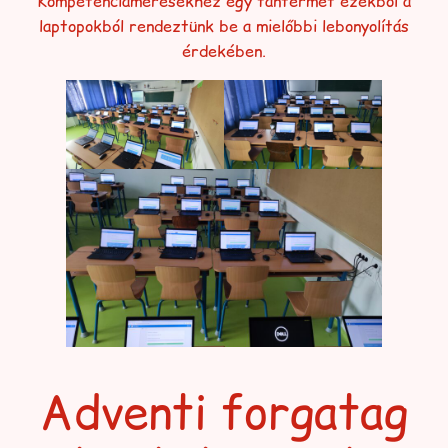
Kompetenciamérésekhez egy tantermet ezekből a
laptopokból rendeztünk be a mielőbbi lebonyolítás
érdekében.
Adventi forgatag