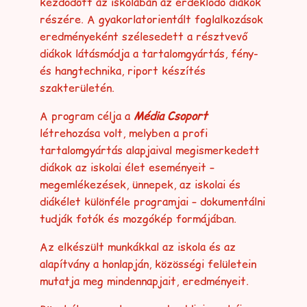
kezdődött az iskolában az érdeklődő diákok
részére. A gyakorlatorientált foglalkozások
eredményeként szélesedett a résztvevő
diákok látásmódja a tartalomgyártás, fény-
és hangtechnika, riport készítés
szakterületén.
A program célja a
Média Csoport
létrehozása volt, melyben a profi
tartalomgyártás alapjaival megismerkedett
diákok az iskolai élet eseményeit –
megemlékezések, ünnepek, az iskolai és
diákélet különféle programjai – dokumentálni
tudják fotók és mozgókép formájában.
Az elkészült munkákkal az iskola és az
alapítvány a honlapján, közösségi felületein
mutatja meg mindennapjait, eredményeit.