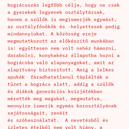
bográcsozás legfőbb célja, hogy ne csak
a gyerekek legyenek osztálytársak,
hanem a szülők is megismerjék egymást,
az osztályfőnökök és -helyettesek pedig
mindannyiukat. A közösség ereje
megmutatkozott az előkészítő munkában
is: együttesen nem volt nehéz hámozni,
darabolni, konyhakész állapotba hozni a
bográcsba való alapanyagokat, amit az
alapítvány biztosított. Amíg a lelkes
apukák fáradhatatlanul táplálták a
tüzet a bogrács alatt, addig a szülők
és diákok generációs kvízjátékban
mérették meg magukat, megmutatva,
mennyire ismerik egymás korosztályának
sajátosságait, zenéit
és szóhasználatát. A nevetésből és
ízletes ételből nem volt hiány, a