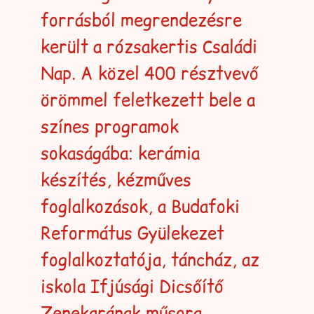
forrásból megrendezésre
került a rózsakertis Családi
Nap. A közel 400 résztvevő
örömmel feletkezett bele a
színes programok
sokaságába: kerámia
készítés, kézműves
foglalkozások, a Budafoki
Református Gyülekezet
foglalkoztatója, táncház, az
iskola Ifjúsági Dicsőítő
Zenekarának műsora,