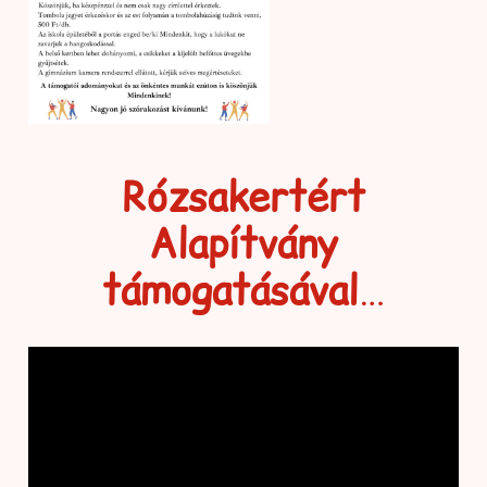
Rózsakertért
Alapítvány
támogatásával
…