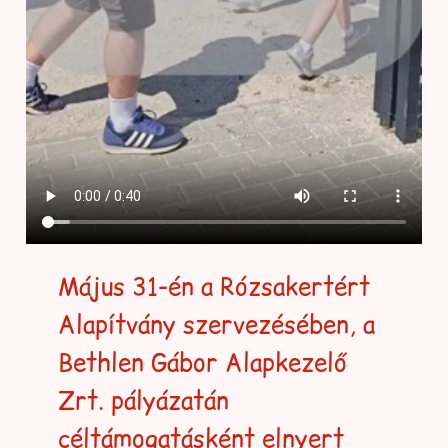
Május 31-én a Rózsakertért
Alapítvány szervezésében, a
Bethlen Gábor Alapkezelő
Zrt. pályázatán
céltámogatásként elnyert