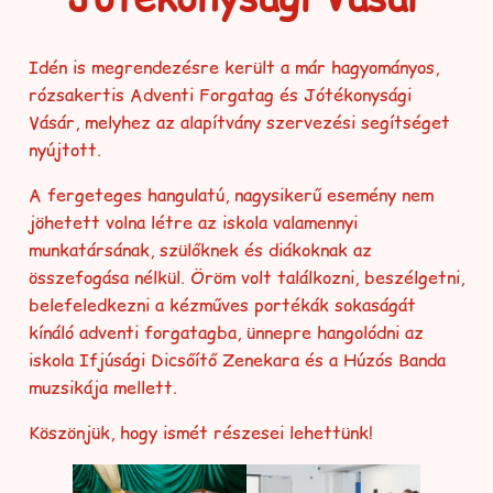
Idén is megrendezésre került a már hagyományos,
rózsakertis Adventi Forgatag és Jótékonysági
Vásár, melyhez az alapítvány szervezési segítséget
nyújtott.
A fergeteges hangulatú, nagysikerű esemény nem
jöhetett volna létre az iskola valamennyi
munkatársának, szülőknek és diákoknak az
összefogása nélkül. Öröm volt találkozni, beszélgetni,
belefeledkezni a kézműves portékák sokaságát
kínáló adventi forgatagba, ünnepre hangolódni az
iskola Ifjúsági Dicsőítő Zenekara és a Húzós Banda
muzsikája mellett.
Köszönjük, hogy ismét részesei lehettünk!