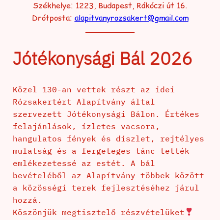
Székhelye: 1223, Budapest, Rákóczi út 16.
Drótposta:
alapitvanyrozsakert@gmail.com
Jótékonysági Bál 2026
Közel 130-an vettek részt az idei
Rózsakertért Alapítvány által
szervezett Jótékonysági Bálon. Értékes
felajánlások, ízletes vacsora,
hangulatos fények és díszlet, rejtélyes
mulatság és a fergeteges tánc tették
emlékezetessé az estét. A bál
bevételéből az Alapítvány többek között
a közösségi terek fejlesztéséhez járul
hozzá.
Köszönjük megtisztelő részvételüket