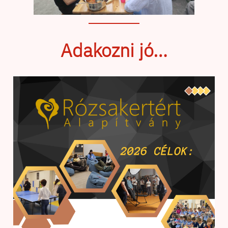
Adakozni jó…