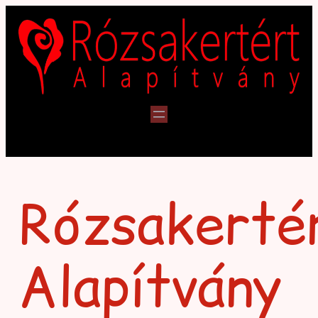
Ugrás
a
tartalomhoz
Rózsakerté
Alapítvány