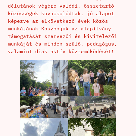
délutánok végére valódi, összetartó
közösségek kovácsolódtak, jó alapot
képezve az elkövetkező évek közös
munkájának.Köszönjük az alapítvány
támogatását szervezői és kivitelezői
munkáját és minden szülő, pedagógus,
valamint diák aktív közreműködését!