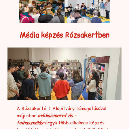
Média képzés Rózsakertben
A Rózsakertért Alapítvány támogatásával
májusban
médiaismeret és -
felhasználás
tárgyú több alkalmas képzés